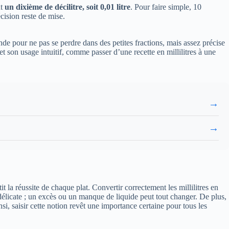
ut
un dixième de décilitre, soit 0,01 litre
. Pour faire simple, 10
cision reste de mise.
de pour ne pas se perdre dans des petites fractions, mais assez précise
t son usage intuitif, comme passer d’une recette en millilitres à une
→
→
t la réussite de chaque plat. Convertir correctement les millilitres en
e délicate ; un excès ou un manque de liquide peut tout changer. De plus,
i, saisir cette notion revêt une importance certaine pour tous les