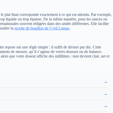
e le plat final corresponde exactement à ce qui est attendu. Par exemple,
 trop liquide ou trop épaisse. De la même manière, pour les sauces ou
rnationales souvent rédigées dans des unités différentes. Elle facilite
nsulter la
recette de bouillon de Cyril Lignac
.
 repose sur une règle simple : il suffit de diviser par dix. Cette
ruments de mesure, qu’il s’agisse de verres doseurs ou de balance.
ors que votre doseur affiche des millilitres : tout devient clair, net et
→
→
→