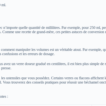
0 ml.
c n’importe quelle quantité de millilitres. Par exemple, pour 250 ml, pe
s. Comme une recette de grand-mère, ces petites astuces de conversion res
 comment manipuler les volumes est un véritable atout. Par exemple, q
s confusions et les erreurs de dosage.
avez un verre doseur gradué en centilitres, il est bien plus simple de 
 presse.
on les ustensiles que vous possédez. Certains verres ou flacons affichent
nal. Vous trouverez des conseils pratiques pour réussir une béchamel onc
ntes :