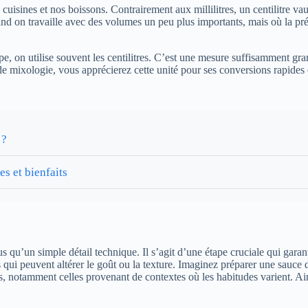
 cuisines et nos boissons. Contrairement aux millilitres, un centilitre va
quand on travaille avec des volumes un peu plus importants, mais où la pré
, on utilise souvent les centilitres. C’est une mesure suffisamment gran
e mixologie, vous apprécierez cette unité pour ses conversions rapides e
 ?
es et bienfaits
 qu’un simple détail technique. Il s’agit d’une étape cruciale qui garanti
urs qui peuvent altérer le goût ou la texture. Imaginez préparer une sauc
s, notamment celles provenant de contextes où les habitudes varient. Ains