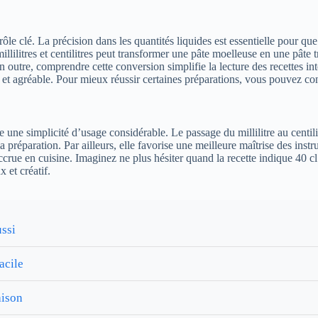
ôle clé. La précision dans les quantités liquides est essentielle pour qu
llilitres et centilitres peut transformer une pâte moelleuse en une pâte
 outre, comprendre cette conversion simplifie la lecture des recettes inte
de et agréable. Pour mieux réussir certaines préparations, vous pouvez co
ne simplicité d’usage considérable. Le passage du millilitre au centilitre
préparation. Par ailleurs, elle favorise une meilleure maîtrise des inst
crue en cuisine. Imaginez ne plus hésiter quand la recette indique 40 cl al
 et créatif.
ussi
acile
aison