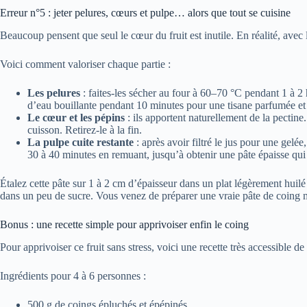
Erreur n°5 : jeter pelures, cœurs et pulpe… alors que tout se cuisine
Beaucoup pensent que seul le cœur du fruit est inutile. En réalité, avec 
Voici comment valoriser chaque partie :
Les pelures
: faites-les sécher au four à 60–70 °C pendant 1 à 2 
d’eau bouillante pendant 10 minutes pour une tisane parfumée et
Le cœur et les pépins
: ils apportent naturellement de la pectine
cuisson. Retirez-le à la fin.
La pulpe cuite restante
: après avoir filtré le jus pour une gel
30 à 40 minutes en remuant, jusqu’à obtenir une pâte épaisse qui 
Étalez cette pâte sur 1 à 2 cm d’épaisseur dans un plat légèrement huil
dans un peu de sucre. Vous venez de préparer une vraie pâte de coing m
Bonus : une recette simple pour apprivoiser enfin le coing
Pour apprivoiser ce fruit sans stress, voici une recette très accessible de
Ingrédients pour 4 à 6 personnes :
500 g de coings épluchés et épépinés