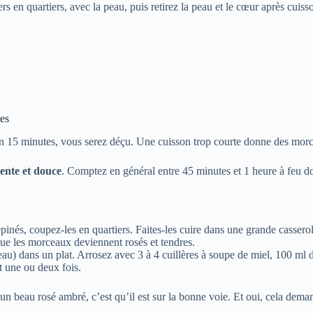
ers en quartiers, avec la peau, puis retirez la peau et le cœur après cuis
des
t en 15 minutes, vous serez déçu. Une cuisson trop courte donne des mo
lente et douce
. Comptez en général entre 45 minutes et 1 heure à feu do
inés, coupez-les en quartiers. Faites-les cuire dans une grande casserole
ue les morceaux deviennent rosés et tendres.
peau) dans un plat. Arrosez avec 3 à 4 cuillères à soupe de miel, 100 ml
t une ou deux fois.
un beau rosé ambré, c’est qu’il est sur la bonne voie. Et oui, cela dema