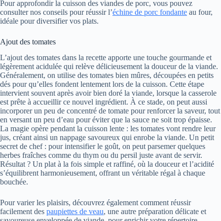
Pour approfondir la cuisson des viandes de porc, vous pouvez
consulter nos conseils pour réussir l’
échine de porc fondante
au four,
idéale pour diversifier vos plats.
Ajout des tomates
L’ajout des tomates dans la recette apporte une touche gourmande et
légèrement acidulée qui relève délicieusement la douceur de la viande.
Généralement, on utilise des tomates bien mûres, découpées en petits
dés pour qu’elles fondent lentement lors de la cuisson. Cette étape
intervient souvent après avoir bien doré la viande, lorsque la casserole
est prête à accueillir ce nouvel ingrédient. À ce stade, on peut aussi
incorporer un peu de concentré de tomate pour renforcer la saveur, tout
en versant un peu d’eau pour éviter que la sauce ne soit trop épaisse.
La magie opère pendant la cuisson lente : les tomates vont rendre leur
jus, créant ainsi un nappage savoureux qui enrobe la viande. Un petit
secret de chef : pour intensifier le goût, on peut parsemer quelques
herbes fraîches comme du thym ou du persil juste avant de servir.
Résultat ? Un plat à la fois simple et raffiné, où la douceur et l’acidité
s’équilibrent harmonieusement, offrant un véritable régal à chaque
bouchée.
Pour varier les plaisirs, découvrez également comment réussir
facilement des
paupiettes de veau
, une autre préparation délicate et
savoureuse enveloppée de viande, pour enrichir votre répertoire