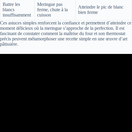
Battre les
Meringue pas
Atteindre le pic de blanc
blancs
ferme, chute à la
bien ferme
insuffisamment
cuisson
Ces astuces simples renforcent la confiance et permettent d’atteindre ce
moment délicieux où la meringue s’approche de la perfection. Il est
fascinant de constater comment la maîtrise du four et son thermostat
précis peuvent métamorphoser une recette simple en une œuvre d’art
pâtissière.