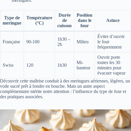
meringues.
Durée
Position
Type de
Température
de
dans le
Astuce
meringue
(°C)
cuisson
four
Éviter d’ouvrir
1h30 –
Française
90-100
Milieu
le four
2h
fréquemment
Ouvrir porte
Mi-
toutes les 30
Swiss
120
1h30
hauteur
minutes pour
évacuer vapeur
Découvrir cette maîtrise conduit à des meringues aériennes, légères, un
voile sucré prêt à fondre en bouche. Mais un autre aspect
complémentaire mérite notre attention : l’influence du type de four et
des pratiques associées.