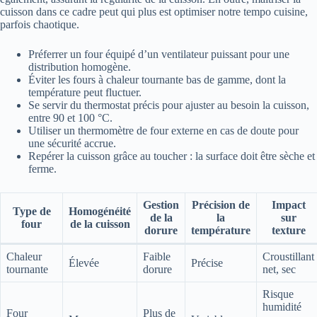
cuisson dans ce cadre peut qui plus est optimiser notre tempo cuisine,
parfois chaotique.
Préferrer un four équipé d’un ventilateur puissant pour une
distribution homogène.
Éviter les fours à chaleur tournante bas de gamme, dont la
température peut fluctuer.
Se servir du thermostat précis pour ajuster au besoin la cuisson,
entre 90 et 100 °C.
Utiliser un thermomètre de four externe en cas de doute pour
une sécurité accrue.
Repérer la cuisson grâce au toucher : la surface doit être sèche et
ferme.
Gestion
Précision de
Impact
Type de
Homogénéité
de la
la
sur
four
de la cuisson
dorure
température
texture
Chaleur
Faible
Croustillant
Élevée
Précise
tournante
dorure
net, sec
Risque
humidité
Four
Plus de