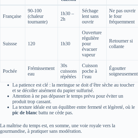
90-100
Séchage
Ne pas ouvrir
1h30 –
Française
(chaleur
lent sans
le four
2h
tournante)
ouvrir
fréquemment
Ouverture
régulière
Retourner si
Suissse
120
1h30
pour
collante
évacuer
vapeur
30s
Cuisson
Frémissement
Égoutter
Pochée
cuissons
poche à
eau
soigneusement
répétées
l’eau
La patience est clé : la meringue se doit d’être sèche au toucher
et se décoller aisément du papier sulfurisé.
Attention à ne pas dépasser le temps prévu pour éviter un
produit trop cassant.
La texture idéale est un équilibre entre fermeté et légèreté, où le
pic de blanc
battu ne cède pas.
La maîtrise du temps est, en somme, une voie royale vers la
gourmandise, à pratiquer sans modération.