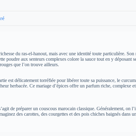
bré
 richesse du ras-el-hanout, mais avec une identité toute particulière. Son 
ette poudre aux senteurs complexes colore la sauce tout en y déposant s
 rouges que l’on trouve ailleurs.
artie est délicatement torréfiée pour libérer toute sa puissance, le curcu
cheur herbacée. Ce mariage d’épices offre un parfum riche, complexe et 
s’agit de préparer un couscous marocain classique. Généralement, on l’i
Imaginez des carottes, des courgettes et des pois chiches baignés dans 