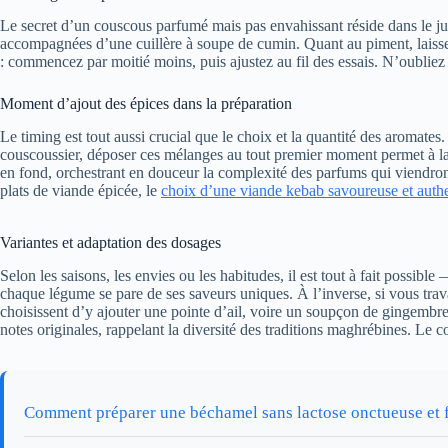
Le secret d’un couscous parfumé mais pas envahissant réside dans le ju
accompagnées d’une cuillère à soupe de cumin. Quant au piment, laissez 
: commencez par moitié moins, puis ajustez au fil des essais. N’oubliez
Moment d’ajout des épices dans la préparation
Le timing est tout aussi crucial que le choix et la quantité des aromates
couscoussier, déposer ces mélanges au tout premier moment permet à la c
en fond, orchestrant en douceur la complexité des parfums qui viendront 
plats de viande épicée, le
choix d’une viande kebab savoureuse et auth
Variantes et adaptation des dosages
Selon les saisons, les envies ou les habitudes, il est tout à fait pos
chaque légume se pare de ses saveurs uniques. À l’inverse, si vous trava
choisissent d’y ajouter une pointe d’ail, voire un soupçon de gingembr
notes originales, rappelant la diversité des traditions maghrébines. Le c
Comment préparer une béchamel sans lactose onctueuse et f