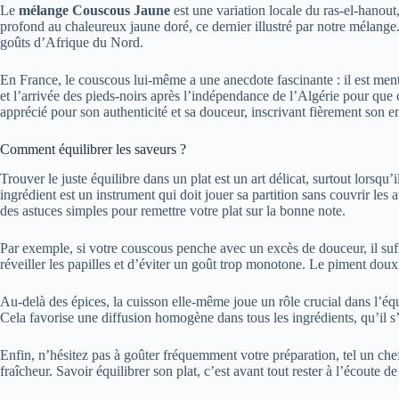
Le
mélange Couscous Jaune
est une variation locale du ras-el-hanout
profond au chaleureux jaune doré, ce dernier illustré par notre mélang
goûts d’Afrique du Nord.
En France, le couscous lui-même a une anecdote fascinante : il est ment
et l’arrivée des pieds-noirs après l’indépendance de l’Algérie pour que
apprécié pour son authenticité et sa douceur, inscrivant fièrement son emp
Comment équilibrer les saveurs ?
Trouver le juste équilibre dans un plat est un art délicat, surtout lor
ingrédient est un instrument qui doit jouer sa partition sans couvrir les
des astuces simples pour remettre votre plat sur la bonne note.
Par exemple, si votre couscous penche avec un excès de douceur, il suf
réveiller les papilles et d’éviter un goût trop monotone. Le piment dou
Au-delà des épices, la cuisson elle-même joue un rôle crucial dans l’éq
Cela favorise une diffusion homogène dans tous les ingrédients, qu’il 
Enfin, n’hésitez pas à goûter fréquemment votre préparation, tel un che
fraîcheur. Savoir équilibrer son plat, c’est avant tout rester à l’écoute 