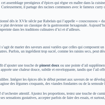
, cet assemblage prestigieux d’épices qui règne en maître dans la cuisin
e. Curieusement, il partage des racines communes avec le fameux curry 
ionné dès le XVIe siècle par Rabelais qui l’appelle « couscoussou » dan
 ce plat devienne un classique de la gastronomie hexagonale. Aujourd’hu
reinte dans les traditions culinaires d’ici et d’ailleurs.
squ’il s’agit de marier des saveurs aussi variées que celles qui compose
 autres. Parfois, un ingrédient trop sucré, comme les raisins secs, peut d
fit d’ajouter une touche de
piment doux
ou une pointe d’ail supplément
x apporte une chaleur douce, subtile et enveloppante, tandis que l’ail o
uilibre. Intégrer les épices dès le début permet aux saveurs de se déve
s’agisse des légumes croquants, des viandes fondantes ou de la semoule 
f d’orchestre attentif. Ajustez les proportions, testez une touche de cu
de ses sensations gustatives, accepter parfois de faire des essais, et sur