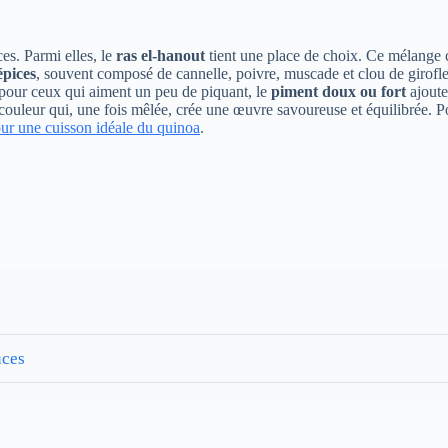
s. Parmi elles, le
ras el-hanout
tient une place de choix. Ce mélange c
épices
, souvent composé de cannelle, poivre, muscade et clou de girof
, pour ceux qui aiment un peu de piquant, le
piment doux ou fort
ajoute
e couleur qui, une fois mêlée, crée une œuvre savoureuse et équilibrée. 
our une cuisson idéale du quinoa
.
uces