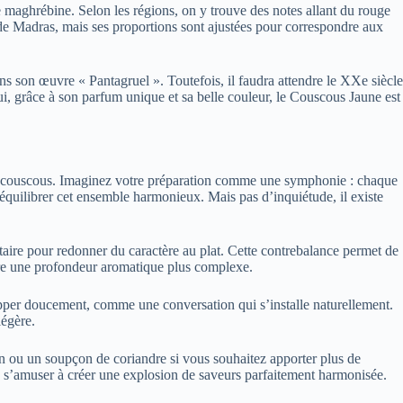
e maghrébine. Selon les régions, on y trouve des notes allant du rouge
de Madras, mais ses proportions sont ajustées pour correspondre aux
s son œuvre « Pantagruel ». Toutefois, il faudra attendre le XXe siècle
i, grâce à son parfum unique et sa belle couleur, le Couscous Jaune est
nt un couscous. Imaginez votre préparation comme une symphonie : chaque
éséquilibrer cet ensemble harmonieux. Mais pas d’inquiétude, il existe
aire pour redonner du caractère au plat. Cette contrebalance permet de
ffre une profondeur aromatique plus complexe.
lopper doucement, comme une conversation qui s’installe naturellement.
légère.
min ou un soupçon de coriandre si vous souhaitez apporter plus de
tout, s’amuser à créer une explosion de saveurs parfaitement harmonisée.