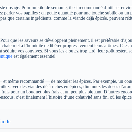
ste dosage. Pour un kilo de semoule, il est recommandé d’utiliser envi
parler vos papilles : en petite quantité pour une touche subtile ou un 
 pas que certains ingrédients, comme la viande déjà épicée, peuvent rédu
. Pour que les saveurs se développent pleinement, il est préférable d’ajou
haleur et à l’humidité de libérer progressivement leurs arômes. C’est u
séduire vos convives. Si vous les ajoutez trop tard, leur goût restera s
entique
est également essentiel.
sible — et même recommandé — de moduler les épices. Par exemple, un cou
illez avec des viandes déjà riches en épices, diminuez les doses d’aroma
e frais pour un bouquet plus frais et un peu plus piquant. D’autres en
ouscous, c’est finalement l’histoire d’une créativité sans fin, où les épi
acile