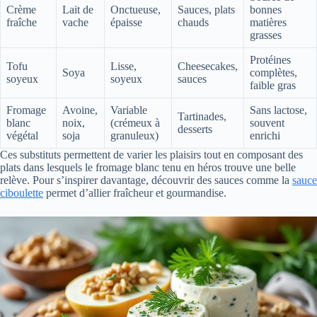
Crème
Lait de
Onctueuse,
Sauces, plats
bonnes
fraîche
vache
épaisse
chauds
matières
grasses
Protéines
Tofu
Lisse,
Cheesecakes,
Soya
complètes,
soyeux
soyeux
sauces
faible gras
Fromage
Avoine,
Variable
Sans lactose,
Tartinades,
blanc
noix,
(crémeux à
souvent
desserts
végétal
soja
granuleux)
enrichi
Ces substituts permettent de varier les plaisirs tout en composant des
plats dans lesquels le fromage blanc tenu en héros trouve une belle
relève. Pour s’inspirer davantage, découvrir des sauces comme la
sauce
ciboulette
permet d’allier fraîcheur et gourmandise.