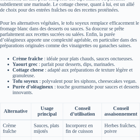
subtilement une marinade. Le cottage cheese, quant à lui, est un allié
de choix pour des entrées fraîches ou des recettes protéinées.
Pour les alternatives végétales, le tofu soyeux remplace efficacement le
fromage blanc dans des desserts ou sauces. Sa douceur se prête
parfaitement aux recettes sucrées ou salées. Enfin, la purée
d’oléagineux apporte une complexité agréable, en particulier dans des
préparations originales comme des vinaigrettes ou ganaches saines.
Crème fraîche
: idéale pour plats chauds, sauces onctueuses.
Yaourt grec
: parfait pour desserts, dips, marinades.
Cottage cheese
: adapté aux préparations de texture légère et
granuleuse.
Tofu soyeux
: polyvalent pour les siphons, cheesecakes vegan.
Purée d’oléagineux
: touche gourmande pour sauces et desserts
innovants.
Usage
Conseil
Conseil
Alternative
principal
d’utilisation
assaisonnement
Crème
Sauces, plats
Incorporez en
Herbes fraîches,
fraîche
mijotés
fin de cuisson
poivre