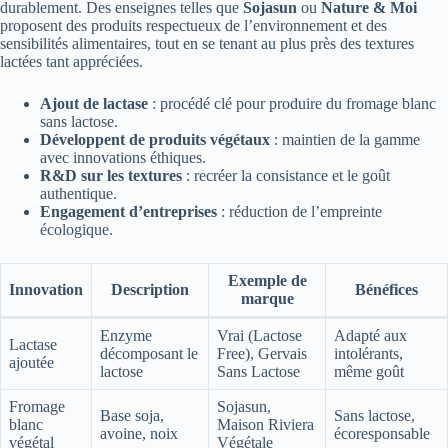
durablement. Des enseignes telles que
Sojasun
ou
Nature & Moi
proposent des produits respectueux de l’environnement et des
sensibilités alimentaires, tout en se tenant au plus près des textures
lactées tant appréciées.
Ajout de lactase
: procédé clé pour produire du fromage blanc
sans lactose.
Développent de produits végétaux
: maintien de la gamme
avec innovations éthiques.
R&D sur les textures
: recréer la consistance et le goût
authentique.
Engagement d’entreprises
: réduction de l’empreinte
écologique.
Exemple de
Innovation
Description
Bénéfices
marque
Enzyme
Vrai (Lactose
Adapté aux
Lactase
décomposant le
Free), Gervais
intolérants,
ajoutée
lactose
Sans Lactose
même goût
Fromage
Sojasun,
Base soja,
Sans lactose,
blanc
Maison Riviera
avoine, noix
écoresponsable
végétal
Végétale