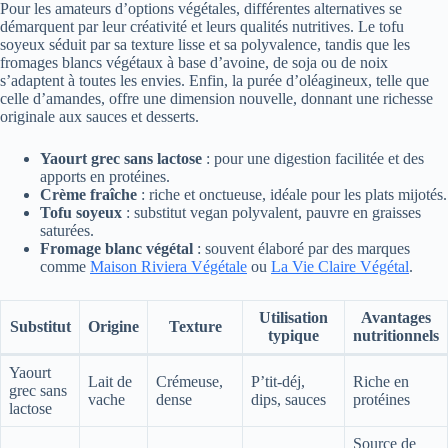
Pour les amateurs d’options végétales, différentes alternatives se
démarquent par leur créativité et leurs qualités nutritives. Le tofu
soyeux séduit par sa texture lisse et sa polyvalence, tandis que les
fromages blancs végétaux à base d’avoine, de soja ou de noix
s’adaptent à toutes les envies. Enfin, la purée d’oléagineux, telle que
celle d’amandes, offre une dimension nouvelle, donnant une richesse
originale aux sauces et desserts.
Yaourt grec sans lactose
: pour une digestion facilitée et des
apports en protéines.
Crème fraîche
: riche et onctueuse, idéale pour les plats mijotés.
Tofu soyeux
: substitut vegan polyvalent, pauvre en graisses
saturées.
Fromage blanc végétal
: souvent élaboré par des marques
comme
Maison Riviera Végétale
ou
La Vie Claire Végétal
.
Utilisation
Avantages
Substitut
Origine
Texture
typique
nutritionnels
Yaourt
Lait de
Crémeuse,
P’tit-déj,
Riche en
grec sans
vache
dense
dips, sauces
protéines
lactose
Source de