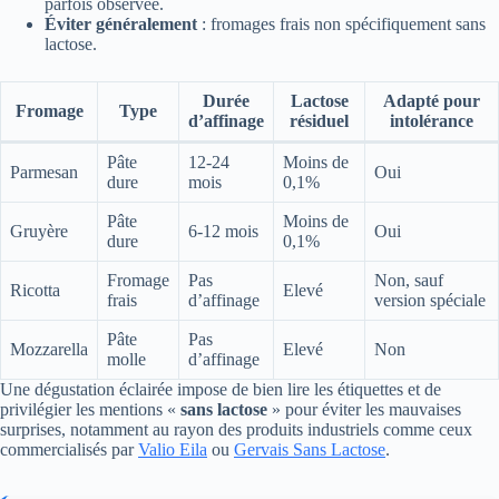
parfois observée.
Éviter généralement
: fromages frais non spécifiquement sans
lactose.
Durée
Lactose
Adapté pour
Fromage
Type
d’affinage
résiduel
intolérance
Pâte
12-24
Moins de
Parmesan
Oui
dure
mois
0,1%
Pâte
Moins de
Gruyère
6-12 mois
Oui
dure
0,1%
Fromage
Pas
Non, sauf
Ricotta
Elevé
frais
d’affinage
version spéciale
Pâte
Pas
Mozzarella
Elevé
Non
molle
d’affinage
Une dégustation éclairée impose de bien lire les étiquettes et de
privilégier les mentions «
sans lactose
» pour éviter les mauvaises
surprises, notamment au rayon des produits industriels comme ceux
commercialisés par
Valio Eila
ou
Gervais Sans Lactose
.