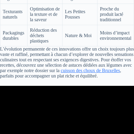
Optimisation de
Proche du
Texturants
Les Petites
la texture et de
produit lacté
naturels
Pousses
la saveur
traditionnel
Réduction des
Packagings
Moins d’impact
déchets
Nature & Moi
durables
environnemental
plastiques
L’évolution permanente de ces innovations offre un choix toujours plus
vaste et raffiné, permettant à chacun d’explorer de nouvelles sensations
culinaires tout en respectant ses exigences digestives. Pour étoffer vos
recettes, découvrez une sélection de astuces dédiées aux légumes avec
par exemple notre dossier sur la
cuisson des choux de Bruxelles
,
parfaits pour accompagner un plat riche et équilibré.