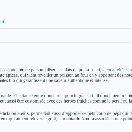
ant
assionnante de personnaliser ses plats de poisson. Ici, la créativité est
te épicée
, qui vient réveiller un poisson au four en y apportant des n
tes bio qui garantissent une saveur authentique et intense.
nable. Elle dance entre douceur et punch grâce à l’ail doucement mijoté 
eut aussi être customisée avec des herbes fraîches comme le persil ou la
icta ou Heinz, permettent aussi d’apporter ce petit coup de peps qui fai
 ceux qui aiment relever le goût, la moutarde Amora associée à une point