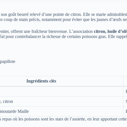
t son goût beurré relevé d’une pointe de citron. Elle se marie admirable
e un coup de main précis, notamment pour éviter que les jaunes d’œufs ne
entier, offrent une fraîcheur bienvenue. L’association
citron, huile d’ol
déal pour contrebalancer la richesse de certains poissons gras. Elle rappe
papillote
Ingrédients clés
, citron
, moutarde Maille
s repas où les poissons sont les stars de l’assiette, en leur apportant ce