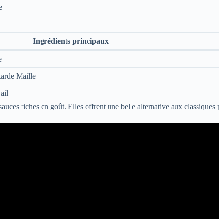
e
Ingrédients principaux
e
tarde Maille
ail
sauces riches en goût. Elles offrent une belle alternative aux classiques