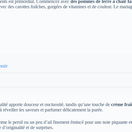
dients est primordial. Commencez avec
des pommes de terre à chair fa
avec des carottes fraîches, gorgées de vitamines et de couleur. Le mariag
ssir
lité apporte douceur et onctuosité, tandis qu’une touche de
crème fraî
à réveiller les saveurs et parfumer délicatement la purée.
omme le persil ou un peu d’ail finement émincé pour une note piquante e
d’originalité et de surprises.