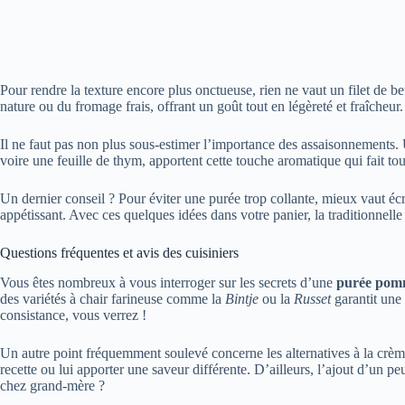
Pour rendre la texture encore plus onctueuse, rien ne vaut un filet de
nature ou du fromage frais, offrant un goût tout en légèreté et fraîcheu
Il ne faut pas non plus sous-estimer l’importance des assaisonnements. 
voire une feuille de thym, apportent cette touche aromatique qui fait tou
Un dernier conseil ? Pour éviter une purée trop collante, mieux vaut écras
appétissant. Avec ces quelques idées dans votre panier, la traditionnell
Questions fréquentes et avis des cuisiniers
Vous êtes nombreux à vous interroger sur les secrets d’une
purée pomm
des variétés à chair farineuse comme la
Bintje
ou la
Russet
garantit une 
consistance, vous verrez !
Un autre point fréquemment soulevé concerne les alternatives à la crème 
recette ou lui apporter une saveur différente. D’ailleurs, l’ajout d’un p
chez grand-mère ?