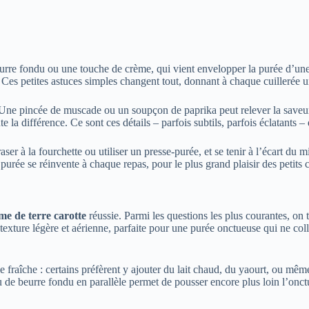
 beurre fondu ou une touche de crème, qui vient envelopper la purée d’u
r. Ces petites astuces simples changent tout, donnant à chaque cuillerée
Une pincée de muscade ou un soupçon de paprika peut relever la saveur s
te la différence. Ce sont ces détails – parfois subtils, parfois éclatants
er à la fourchette ou utiliser un presse-purée, et se tenir à l’écart du m
e purée se réinvente à chaque repas, pour le plus grand plaisir des petit
e de terre carotte
réussie. Parmi les questions les plus courantes, on 
texture légère et aérienne, parfaite pour une purée onctueuse qui ne colle
fraîche : certains préfèrent y ajouter du lait chaud, du yaourt, ou même
eu de beurre fondu en parallèle permet de pousser encore plus loin l’onct