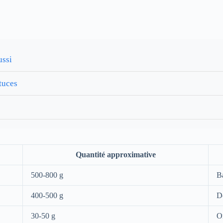
ussi
stuces
Quantité approximative
500-800 g
Ba
400-500 g
Do
30-50 g
On