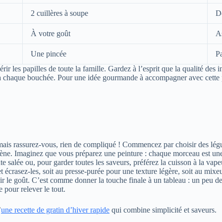
2 cuillères à soupe
De
À votre goût
A
Une pincée
Pa
ir les papilles de toute la famille. Gardez à l’esprit que la qualité des i
eur à chaque bouchée. Pour une idée gourmande à accompagner avec cett
ais rassurez-vous, rien de compliqué ! Commencez par choisir des légu
gène. Imaginez que vous préparez une peinture : chaque morceau est une
 salée ou, pour garder toutes les saveurs, préférez la cuisson à la vapeur
et écrasez-les, soit au presse-purée pour une texture légère, soit au mix
hir le goût. C’est comme donner la touche finale à un tableau : un peu 
pour relever le tout.
’
une recette de gratin d’hiver rapide
qui combine simplicité et saveurs.