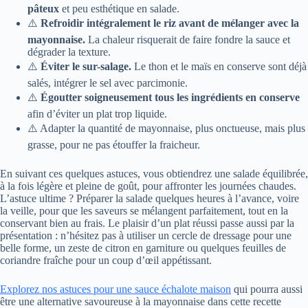
pâteux
et peu esthétique en salade.
⚠️
Refroidir intégralement le riz avant de mélanger avec la
mayonnaise.
La chaleur risquerait de faire fondre la sauce et
dégrader la texture.
⚠️
Éviter le sur-salage.
Le thon et le maïs en conserve sont déjà
salés, intégrer le sel avec parcimonie.
⚠️
Égoutter soigneusement tous les ingrédients en conserve
afin d’éviter un plat trop liquide.
⚠️ Adapter la quantité de mayonnaise, plus onctueuse, mais plus
grasse, pour ne pas étouffer la fraicheur.
En suivant ces quelques astuces, vous obtiendrez une salade équilibrée,
à la fois légère et pleine de goût, pour affronter les journées chaudes.
L’astuce ultime ? Préparer la salade quelques heures à l’avance, voire
la veille, pour que les saveurs se mélangent parfaitement, tout en la
conservant bien au frais. Le plaisir d’un plat réussi passe aussi par la
présentation : n’hésitez pas à utiliser un cercle de dressage pour une
belle forme, un zeste de citron en garniture ou quelques feuilles de
coriandre fraîche pour un coup d’œil appétissant.
Explorez nos astuces pour une sauce échalote maison
qui pourra aussi
être une alternative savoureuse à la mayonnaise dans cette recette