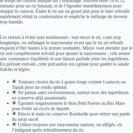
le temps de cuisson indiqué sur l’emballage, souvent entre 10 et 12
minutes pour un riz basmati, et de l’égoutter immédiatement pour
stopper la cuisson. Étaler le riz sur un grand plat pour le faire refroidir
rapidement réduit la condensation et empêche le mélange de devenir
trop humide.
Les erreurs à éviter sont nombreuses : mal rincer le riz, cuire trop
longtemps, ou mélanger la mayonnaise avant que le riz ait refroidi
risquent d’être fatales à la texture souhaitée. Mieux vaut attendre que le
riz soit complètement refroidi pour ajouter la mayonnaise : cela assure
une consistance équilibrée et une liaison parfaite entre les ingrédients.
En période estivale, cette précaution est capitale pour garder la salade
fraîche et légère.
🌟 Toujours choisir du riz à grains longs comme Lustucru ou
Tipiak pour un rendu optimal.
🌟 Ne jamais saler excessivement, surtout avec des ingrédients
en conserve déjà assaisonnés.
🌟 Égoutter soigneusement le thon Petit Navire ou Rio Mare
pour éviter un excès de liquide.
🌟 Rincer le maïs en conserve Bonduelle pour retirer une partie
du sirop sucré.
🌟 Utiliser toujours une mayonnaise maison, ou allégée, en
l’intégrant après refroidissement du riz.