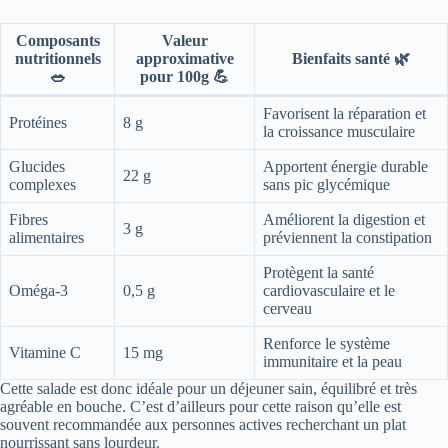
Composants
Valeur
nutritionnels
approximative
Bienfaits santé 🌿
🥗
pour 100g 💪
Favorisent la réparation et
Protéines
8 g
la croissance musculaire
Glucides
Apportent énergie durable
22 g
complexes
sans pic glycémique
Fibres
Améliorent la digestion et
3 g
alimentaires
préviennent la constipation
Protègent la santé
Oméga-3
0,5 g
cardiovasculaire et le
cerveau
Renforce le système
Vitamine C
15 mg
immunitaire et la peau
Cette salade est donc idéale pour un déjeuner sain, équilibré et très
agréable en bouche. C’est d’ailleurs pour cette raison qu’elle est
souvent recommandée aux personnes actives recherchant un plat
nourrissant sans lourdeur.