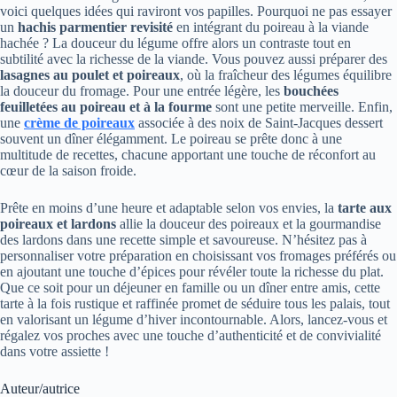
voici quelques idées qui raviront vos papilles. Pourquoi ne pas essayer
un
hachis parmentier revisité
en intégrant du poireau à la viande
hachée ? La douceur du légume offre alors un contraste tout en
subtilité avec la richesse de la viande. Vous pouvez aussi préparer des
lasagnes au poulet et poireaux
, où la fraîcheur des légumes équilibre
la douceur du fromage. Pour une entrée légère, les
bouchées
feuilletées au poireau et à la fourme
sont une petite merveille. Enfin,
une
crème de poireaux
associée à des noix de Saint-Jacques dessert
souvent un dîner élégamment. Le poireau se prête donc à une
multitude de recettes, chacune apportant une touche de réconfort au
cœur de la saison froide.
Prête en moins d’une heure et adaptable selon vos envies, la
tarte aux
poireaux et lardons
allie la douceur des poireaux et la gourmandise
des lardons dans une recette simple et savoureuse. N’hésitez pas à
personnaliser votre préparation en choisissant vos fromages préférés ou
en ajoutant une touche d’épices pour révéler toute la richesse du plat.
Que ce soit pour un déjeuner en famille ou un dîner entre amis, cette
tarte à la fois rustique et raffinée promet de séduire tous les palais, tout
en valorisant un légume d’hiver incontournable. Alors, lancez-vous et
régalez vos proches avec une touche d’authenticité et de convivialité
dans votre assiette !
Auteur/autrice