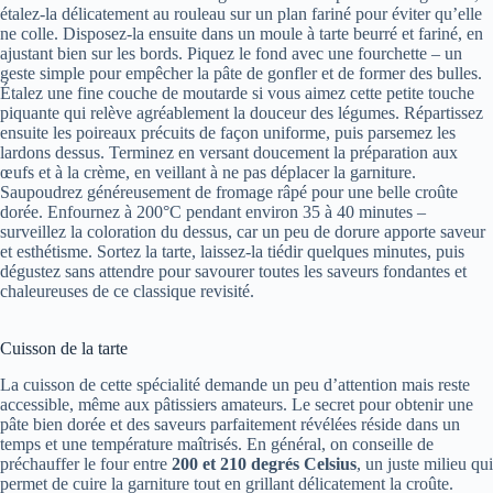
étalez-la délicatement au rouleau sur un plan fariné pour éviter qu’elle
ne colle. Disposez-la ensuite dans un moule à tarte beurré et fariné, en
ajustant bien sur les bords. Piquez le fond avec une fourchette – un
geste simple pour empêcher la pâte de gonfler et de former des bulles.
Étalez une fine couche de moutarde si vous aimez cette petite touche
piquante qui relève agréablement la douceur des légumes. Répartissez
ensuite les poireaux précuits de façon uniforme, puis parsemez les
lardons dessus. Terminez en versant doucement la préparation aux
œufs et à la crème, en veillant à ne pas déplacer la garniture.
Saupoudrez généreusement de fromage râpé pour une belle croûte
dorée. Enfournez à 200°C pendant environ 35 à 40 minutes –
surveillez la coloration du dessus, car un peu de dorure apporte saveur
et esthétisme. Sortez la tarte, laissez-la tiédir quelques minutes, puis
dégustez sans attendre pour savourer toutes les saveurs fondantes et
chaleureuses de ce classique revisité.
Cuisson de la tarte
La cuisson de cette spécialité demande un peu d’attention mais reste
accessible, même aux pâtissiers amateurs. Le secret pour obtenir une
pâte bien dorée et des saveurs parfaitement révélées réside dans un
temps et une température maîtrisés. En général, on conseille de
préchauffer le four entre
200 et 210 degrés Celsius
, un juste milieu qui
permet de cuire la garniture tout en grillant délicatement la croûte.