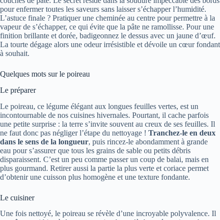
couches de pâte. Le secret réside dans la soudure impeccable des bords
pour enfermer toutes les saveurs sans laisser s’échapper l’humidité.
L’astuce finale ? Pratiquer une cheminée au centre pour permettre à la
vapeur de s’échapper, ce qui évite que la pâte ne ramollisse. Pour une
finition brillante et dorée, badigeonnez le dessus avec un jaune d’œuf.
La tourte dégage alors une odeur irrésistible et dévoile un cœur fondant
à souhait.
Quelques mots sur le poireau
Le préparer
Le poireau, ce légume élégant aux longues feuilles vertes, est un
incontournable de nos cuisines hivernales. Pourtant, il cache parfois
une petite surprise : la terre s’invite souvent au creux de ses feuilles. Il
ne faut donc pas négliger l’étape du nettoyage !
Tranchez-le en deux
dans le sens de la longueur
, puis rincez-le abondamment à grande
eau pour s’assurer que tous les grains de sable ou petits débris
disparaissent. C’est un peu comme passer un coup de balai, mais en
plus gourmand. Retirer aussi la partie la plus verte et coriace permet
d’obtenir une cuisson plus homogène et une texture fondante.
Le cuisiner
Une fois nettoyé, le poireau se révèle d’une incroyable polyvalence. Il