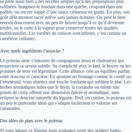
se prête aussi bien à des recettes simples qu’à des préparations plus
raffinées. Imaginez-le fondant dans une quiche, croquant dans une
poêlée, ou encore nappé d’une sauce crémeuse en gratin. En plus, son
goût délicatement sucré relève sans jamais dominer. On peut le faire
revenir doucement avec un peu de beurre jusqu’à ce qu’il devienne
tendre, ou le cuire à la vapeur pour conserver toutes ses qualités
nutritionnelles. Les variétés de cuisson sont infinies, c’est comme un
caméléon culinaire.
Avec quels ingrédients l’associer ?
Le poireau aime s’entourer de compagnons doux et chaleureux qui
respectent sa saveur subtile. Sa complicité avec le lard, le beurre ou les
pommes de terre est légendaire. Cette alliance crée un équilibre parfait
entre douceur et caractère. En ajoutant un fromage comme le comté ou
l’emmental, vous obtenez une touche fondante qui sublime le plat. Les
herbes aromatiques telles que le thym, la coriandre ou même une
pointe de curry offrent une dimension épicée et aromatique, sans
éclipser la douceur naturelle du légume. Bref, en cuisine, le poireau est
un peu le partenaire idéal qui s’adapte facilement et valorise ses
camarades.
Des idées de plats avec le poireau
Si vous adorez ce légume mais souhaitez sortir des sentiers battus,