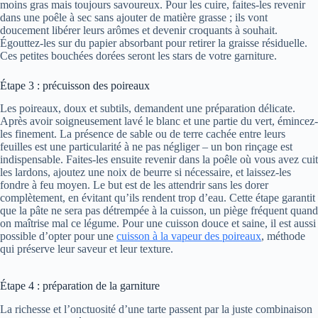
moins gras mais toujours savoureux. Pour les cuire, faites-les revenir
dans une poêle à sec sans ajouter de matière grasse ; ils vont
doucement libérer leurs arômes et devenir croquants à souhait.
Égouttez-les sur du papier absorbant pour retirer la graisse résiduelle.
Ces petites bouchées dorées seront les stars de votre garniture.
Étape 3 : précuisson des poireaux
Les poireaux, doux et subtils, demandent une préparation délicate.
Après avoir soigneusement lavé le blanc et une partie du vert, émincez-
les finement. La présence de sable ou de terre cachée entre leurs
feuilles est une particularité à ne pas négliger – un bon rinçage est
indispensable. Faites-les ensuite revenir dans la poêle où vous avez cuit
les lardons, ajoutez une noix de beurre si nécessaire, et laissez-les
fondre à feu moyen. Le but est de les attendrir sans les dorer
complètement, en évitant qu’ils rendent trop d’eau. Cette étape garantit
que la pâte ne sera pas détrempée à la cuisson, un piège fréquent quand
on maîtrise mal ce légume. Pour une cuisson douce et saine, il est aussi
possible d’opter pour une
cuisson à la vapeur des poireaux
, méthode
qui préserve leur saveur et leur texture.
Étape 4 : préparation de la garniture
La richesse et l’onctuosité d’une tarte passent par la juste combinaison