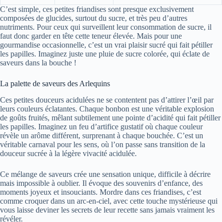
C’est simple, ces petites friandises sont presque exclusivement
composées de glucides, surtout du sucre, et très peu d’autres
nutriments. Pour ceux qui surveillent leur consommation de sucre, il
faut donc garder en tête cette teneur élevée. Mais pour une
gourmandise occasionnelle, c’est un vrai plaisir sucré qui fait pétiller
les papilles. Imaginez juste une pluie de sucre colorée, qui éclate de
saveurs dans la bouche !
La palette de saveurs des Arlequins
Ces petites douceurs acidulées ne se contentent pas d’attirer l’œil par
leurs couleurs éclatantes. Chaque bonbon est une véritable explosion
de goûts fruités, mêlant subtilement une pointe d’acidité qui fait pétiller
les papilles. Imaginez un feu d’artifice gustatif où chaque couleur
révèle un arôme différent, surprenant à chaque bouchée. C’est un
véritable carnaval pour les sens, où l’on passe sans transition de la
douceur sucrée à la légère vivacité acidulée.
Ce mélange de saveurs crée une sensation unique, difficile à décrire
mais impossible à oublier. Il évoque des souvenirs d’enfance, des
moments joyeux et insouciants. Mordre dans ces friandises, c’est
comme croquer dans un arc-en-ciel, avec cette touche mystérieuse qui
vous laisse deviner les secrets de leur recette sans jamais vraiment les
révéler.