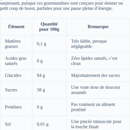
surprenant, puisque ces gourmandises sont conçues pour donner un
petit coup de boost, parfaites pour une pause pleine d’énergie.
Quantité
Élément
Remarque
pour 100g
Matières
Très faible, presque
0,1 g
grasses
négligeable
Acides gras
Zéro lipides saturés, c’est
0 g
saturés
clean
Glucides
94 g
Majoritairement des sucres
Une vraie dose de douceur
Sucres
58 g
assumée
Pas vraiment un aliment
Protéines
0 g
protéiné
Une pincée minuscule pour
Sel
0,01 g
la touche finale