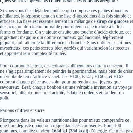
Quels sont les ingrédients contenus dans les bonbons arlequin ?
Si vous vous êtes déjà demandé ce qui compose ces petites douceurs
pétillantes, la réponse tient en une liste d’ingrédients à la fois simple et
efficace. La base est essentiellement un mélange de
sirop de glucose
et
de sucre, un duo incontournable pour obtenir cette texture à la fois
ferme et fondante. On y ajoute ensuite une touche d’acide citrique, cet
ingrédient magique qui donne ce fameux goût acidulé, légèrement
piquant, qui fait toute la différence en bouche. Sans oublier les arômes
mystérieux, ces petits secrets bien gardés qui varient selon les recettes
et apportent leur complexité fruitée.
Pour couronner le tout, des colorants alimentaires entrent en scène. Il
ne s’agit pas simplement de peindre la gourmandise, mais bien de créer
un véritable feu d’artifice visuel. Les E100, E141, E160c, et E163
colorent chaque pièce avec soin, pour un rendu aussi joyeux que
savoureux. Bref, chaque bonbon est une véritable invitation au voyage
sensoriel, alliant douceur et acidité, éclat de couleurs et rondeur du
goût.
Parlons chiffres et sucre
Plongeons dans les valeurs nutritionnelles pour mieux comprendre ce
que l’on déguste quand on croque dans ces confiseries. Pour 100
grammes, comptez environ
1634 kJ (384 kcal)
d’énergie. Ce n’est pas