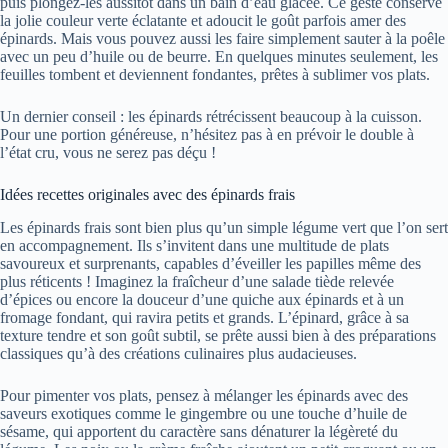
puis plongez-les aussitôt dans un bain d’eau glacée. Ce geste conserve
la jolie couleur verte éclatante et adoucit le goût parfois amer des
épinards. Mais vous pouvez aussi les faire simplement sauter à la poêle
avec un peu d’huile ou de beurre. En quelques minutes seulement, les
feuilles tombent et deviennent fondantes, prêtes à sublimer vos plats.
Un dernier conseil : les épinards rétrécissent beaucoup à la cuisson.
Pour une portion généreuse, n’hésitez pas à en prévoir le double à
l’état cru, vous ne serez pas déçu !
Idées recettes originales avec des épinards frais
Les épinards frais sont bien plus qu’un simple légume vert que l’on sert
en accompagnement. Ils s’invitent dans une multitude de plats
savoureux et surprenants, capables d’éveiller les papilles même des
plus réticents ! Imaginez la fraîcheur d’une salade tiède relevée
d’épices ou encore la douceur d’une quiche aux épinards et à un
fromage fondant, qui ravira petits et grands. L’épinard, grâce à sa
texture tendre et son goût subtil, se prête aussi bien à des préparations
classiques qu’à des créations culinaires plus audacieuses.
Pour pimenter vos plats, pensez à mélanger les épinards avec des
saveurs exotiques comme le gingembre ou une touche d’huile de
sésame, qui apportent du caractère sans dénaturer la légèreté du