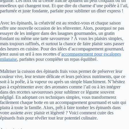
légume. Les noix ou la crème fraîche ajoutent un petit croquant ou un
moelleux qui changent tout. Et que dire du charme d’une poêlée à l’ail,
parfumée et juste fondante, parfaite pour sublimer un dîner express !
Avec les épinards, la créativité est au rendez-vous et chaque saison
offre une nouvelle occasion de les réinventer. Alors, pourquoi ne pas
essayer de les intégrer dans des lasagnes gourmandes, un gratin
fondant ou même une tarte savoureuse ? À vous les plaisirs simples,
mais toujours raffinés, et surtout la chance de faire plaisir sans passer
des heures en cuisine. Pour des idées d’accompagnement gourmand,
jetez aussi un œil à nos recettes d’
accompagnement pour escalopes
milanaise
, parfaites pour compléter un repas équilibré.
Maîtriser la cuisson des épinards frais vous permet de préserver leur
couleur vive, leur texture délicate et leurs précieux nutriments, que ce
soit à la poêle, à la vapeur ou après un simple blanchiment. N’hésitez
pas à expérimenter avec des aromates comme l’ail ou à les intégrer
dans des recettes savoureuses pour sublimer ce légume souvent
négligé. En adoptant ces techniques simples, vous transformerez
facilement chaque botte en un accompagnement gourmand et sain qui
plaira à toute la famille. Alors, prêt à faire tomber les épinards dans
votre assiette avec plaisir et légèreté ? Voici comment cuire des
épinards frais pour révéler tout leur potentiel culinaire.