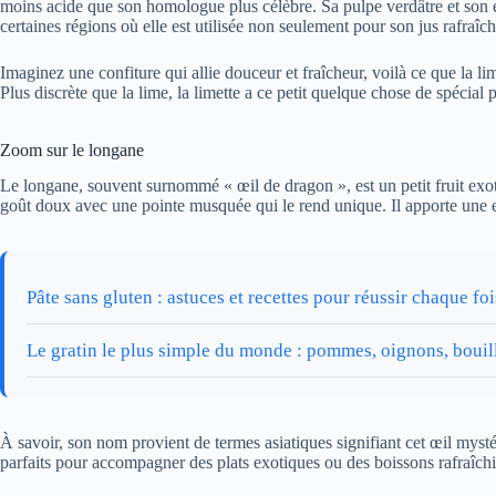
moins acide que son homologue plus célèbre. Sa pulpe verdâtre et son éc
certaines régions où elle est utilisée non seulement pour son jus rafraîch
Imaginez une confiture qui allie douceur et fraîcheur, voilà ce que la lim
Plus discrète que la lime, la limette a ce petit quelque chose de spécial 
Zoom sur le longane
Le longane, souvent surnommé « œil de dragon », est un petit fruit exotiq
goût doux avec une pointe musquée qui le rend unique. Il apporte une exp
Pâte sans gluten : astuces et recettes pour réussir chaque foi
Le gratin le plus simple du monde : pommes, oignons, bou
À savoir, son nom provient de termes asiatiques signifiant cet œil myst
parfaits pour accompagner des plats exotiques ou des boissons rafraîchi