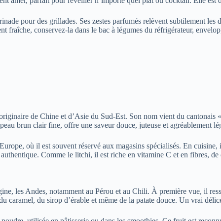
ent amer, parfait pour réveiller n’importe quel plat ou cocktail. Elle est
nade pour des grillades. Ses zestes parfumés relèvent subtilement les de
ent fraîche, conservez-la dans le bac à légumes du réfrigérateur, envelo
i originaire de Chine et d’Asie du Sud-Est. Son nom vient du cantonais «
la peau brun clair fine, offre une saveur douce, juteuse et agréablement
 en Europe, où il est souvent réservé aux magasins spécialisés. En cuisine,
 authentique. Comme le litchi, il est riche en vitamine C et en fibres, de
ine, les Andes, notamment au Pérou et au Chili. À première vue, il ress
u caramel, du sirop d’érable et même de la patate douce. Un vrai délice
poudre, utilisée en pâtisserie ou dans les smoothies. Ce fruit est reco