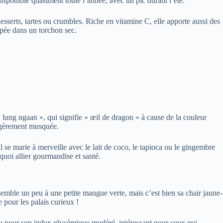
 disponible quasiment toute l’année, avec un pic durant l’été.
sserts, tartes ou crumbles. Riche en vitamine C, elle apporte aussi des
ppée dans un torchon sec.
 lung ngaan », qui signifie « œil de dragon » à cause de la couleur
 légèrement musquée.
 il se marie à merveille avec le lait de coco, le tapioca ou le gingembre
 quoi allier gourmandise et santé.
emble un peu à une petite mangue verte, mais c’est bien sa chair jaune-
 pour les palais curieux !
nnu pour son index glycémique modéré, intéressant pour ceux qui