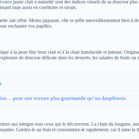
orce jaune clair à maturité sont des indices visuels de sa douceur plus
issant mais aussi en confitures et sirops.
ette sait offrir. Moins piquante, elle se prête merveilleusement bien à de
pour enchanter vos papilles.
ue à la peau fine brun clair et à la chair translucide et juteuse. Origina
losion de douceur délicate dans les desserts, les salades de fruits ou s
s
illon… pour une texture plus gourmande qu’un dauphinois
érieux qui intrigue tous ceux qui le découvrent. La chair du longane, a
ssantes. Gardez-le au frais et consommez-le rapidement, car il aime la f