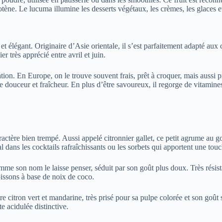
arotène. Le lucuma illumine les desserts végétaux, les crèmes, les glaces 
 et élégant. Originaire d’Asie orientale, il s’est parfaitement adapté aux
er très apprécié entre avril et juin.
ation. En Europe, on le trouve souvent frais, prêt à croquer, mais aussi
e douceur et fraîcheur. En plus d’être savoureux, il regorge de vitamines 
caractère bien trempé. Aussi appelé citronnier gallet, ce petit agrume a
l dans les cocktails rafraîchissants ou les sorbets qui apportent une touch
mme son nom le laisse penser, séduit par son goût plus doux. Très résist
issons à base de noix de coco.
re citron vert et mandarine, très prisé pour sa pulpe colorée et son goût
 acidulée distinctive.