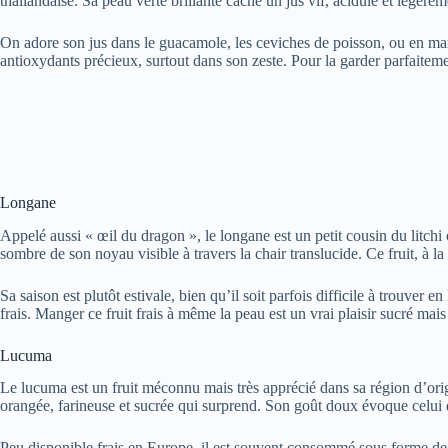
thaïlandaise. Sa peau verte brillante cache un jus vif, acidulé et légèrem
On adore son jus dans le guacamole, les ceviches de poisson, ou en mari
antioxydants précieux, surtout dans son zeste. Pour la garder parfaitem
Longane
Appelé aussi « œil du dragon », le longane est un petit cousin du litch
sombre de son noyau visible à travers la chair translucide. Ce fruit, à 
Sa saison est plutôt estivale, bien qu’il soit parfois difficile à trouver
frais. Manger ce fruit frais à même la peau est un vrai plaisir sucré mais
Lucuma
Le lucuma est un fruit méconnu mais très apprécié dans sa région d’orig
orangée, farineuse et sucrée qui surprend. Son goût doux évoque celui d
Peu disponible frais en Europe, il est souvent consommé sous forme de 