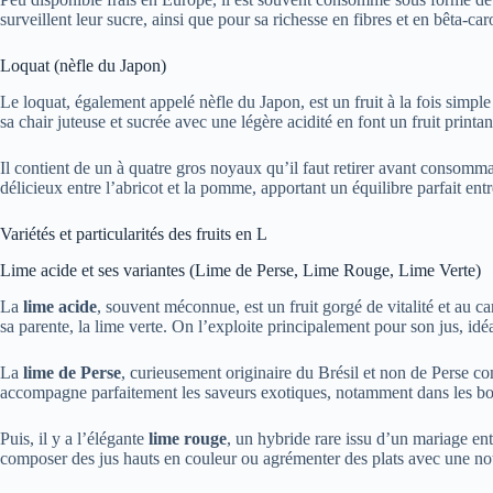
surveillent leur sucre, ainsi que pour sa richesse en fibres et en bêta-c
Loquat (nèfle du Japon)
Le loquat, également appelé nèfle du Japon, est un fruit à la fois simple
sa chair juteuse et sucrée avec une légère acidité en font un fruit printani
Il contient de un à quatre gros noyaux qu’il faut retirer avant consomm
délicieux entre l’abricot et la pomme, apportant un équilibre parfait entr
Variétés et particularités des fruits en L
Lime acide et ses variantes (Lime de Perse, Lime Rouge, Lime Verte)
La
lime acide
, souvent méconnue, est un fruit gorgé de vitalité et au 
sa parente, la lime verte. On l’exploite principalement pour son jus, idéa
La
lime de Perse
, curieusement originaire du Brésil et non de Perse co
accompagne parfaitement les saveurs exotiques, notamment dans les bo
Puis, il y a l’élégante
lime rouge
, un hybride rare issu d’un mariage ent
composer des jus hauts en couleur ou agrémenter des plats avec une note