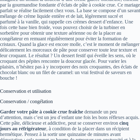
par la gourmandise fondante d’éclats de pâte à cookie crue. Ce mariage
parfait se réalise facilement chez vous. La base se compose d’un savant
mélange de crème liquide entière et de lait, légèrement sucré et
parfumé à la vanille, qui rappelle ces crèmes dessert d’enfance. Une
fois cette base bien froide, vous pouvez choisir de la turbiner en
sorbetière pour obtenir une texture aérienne ou de la placer au
congélateur en remuant régulièrement pour éviter la formation de
cristaux. Quand la glace est encore molle, c’est le moment de mélanger
délicatement les morceaux de pâte pour conserver toute leur texture et
leur croquant. Le résultat ? Un dessert festif qui éveille les sens, où le
croquant des pépites rencontre la douceur glacée. Pour varier les
plaisirs, n’hésitez pas à y incorporer des noix croquantes, des éclats de
chocolat blanc ou un filet de caramel: un vrai festival de saveurs en
bouche !
Conservation et utilisation
Conservation / congélation
Garder votre pâte à cookie crue fraîche
demande un peu
d’attention, mais c’est un jeu d’enfant une fois les bons réflexes acquis.
Cette pâte, délicieuse et addictive, peut se conserver environ
cinq
jours au réfrigérateur
, à condition de la placer dans un récipient
hermétique. Pensez à la sortir une quinzaine de minutes avant
dégustation : cela permet au beurre de retrouver son onctuosité et à la