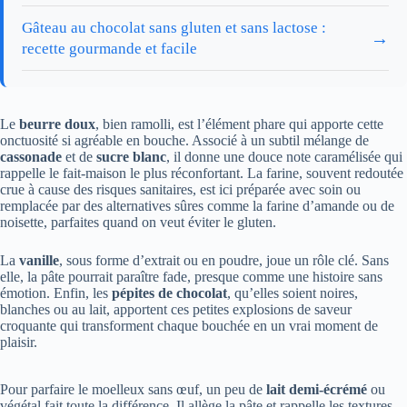
Gâteau au chocolat sans gluten et sans lactose :
→
recette gourmande et facile
Le
beurre doux
, bien ramolli, est l’élément phare qui apporte cette
onctuosité si agréable en bouche. Associé à un subtil mélange de
cassonade
et de
sucre blanc
, il donne une douce note caramélisée qui
rappelle le fait-maison le plus réconfortant. La farine, souvent redoutée
crue à cause des risques sanitaires, est ici préparée avec soin ou
remplacée par des alternatives sûres comme la farine d’amande ou de
noisette, parfaites quand on veut éviter le gluten.
La
vanille
, sous forme d’extrait ou en poudre, joue un rôle clé. Sans
elle, la pâte pourrait paraître fade, presque comme une histoire sans
émotion. Enfin, les
pépites de chocolat
, qu’elles soient noires,
blanches ou au lait, apportent ces petites explosions de saveur
croquante qui transforment chaque bouchée en un vrai moment de
plaisir.
Pour parfaire le moelleux sans œuf, un peu de
lait demi-écrémé
ou
végétal fait toute la différence. Il allège la pâte et rappelle les textures