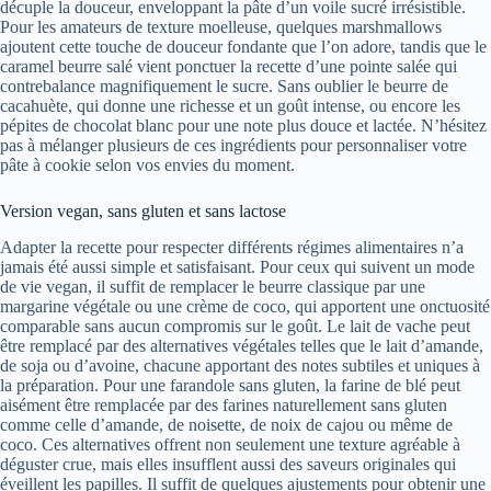
décuple la douceur, enveloppant la pâte d’un voile sucré irrésistible.
Pour les amateurs de texture moelleuse, quelques marshmallows
ajoutent cette touche de douceur fondante que l’on adore, tandis que le
caramel beurre salé vient ponctuer la recette d’une pointe salée qui
contrebalance magnifiquement le sucre. Sans oublier le beurre de
cacahuète, qui donne une richesse et un goût intense, ou encore les
pépites de chocolat blanc pour une note plus douce et lactée. N’hésitez
pas à mélanger plusieurs de ces ingrédients pour personnaliser votre
pâte à cookie selon vos envies du moment.
Version vegan, sans gluten et sans lactose
Adapter la recette pour respecter différents régimes alimentaires n’a
jamais été aussi simple et satisfaisant. Pour ceux qui suivent un mode
de vie vegan, il suffit de remplacer le beurre classique par une
margarine végétale ou une crème de coco, qui apportent une onctuosité
comparable sans aucun compromis sur le goût. Le lait de vache peut
être remplacé par des alternatives végétales telles que le lait d’amande,
de soja ou d’avoine, chacune apportant des notes subtiles et uniques à
la préparation. Pour une farandole sans gluten, la farine de blé peut
aisément être remplacée par des farines naturellement sans gluten
comme celle d’amande, de noisette, de noix de cajou ou même de
coco. Ces alternatives offrent non seulement une texture agréable à
déguster crue, mais elles insufflent aussi des saveurs originales qui
éveillent les papilles. Il suffit de quelques ajustements pour obtenir une