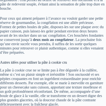
pâte de redevenir souple, évitant ainsi la sensation de pâte trop dure en
bouche.
Pour ceux qui aiment préparer à l’avance ou vouloir garder une petite
réserve de gourmandise, la congélation est une alliée précieuse.
Formez de petites boules de pâte, disposez-les sur une plaque avec du
papier cuisson, puis laissez-les geler pendant environ deux heures
avant de les stocker dans un sac congélation. Ces bouchées fondantes
se conservent jusqu’à
deux mois au congélateur
. La prochaine fois
qu’une envie sucrée vous prendra, il suffira de les sortir quelques
minutes pour retrouver ce plaisir authentique, comme si elles venaient
d’être préparées.
Autres idées pour utiliser la pâte à cookie cru
La pâte à cookie crue ne se limite pas à être dégustée à la cuillère,
même si c’est un plaisir simple et irrésistible ! Son onctuosité et ses
pépites croquantes en font un ingrédient extraordinaire pour enrichir
différents desserts. Par exemple, elle se marie à merveille en garniture
pour un cheesecake sans cuisson, apportant une texture moelleuse et
un goût profondément réconfortant. De même, accompagnée d’une
boule de glace à la vanille, elle se transforme en un dessert digne des
plus grandes glaceries, où la douceur chaude de la pâte contraste
délicieusement avec la fraîcheur glacée.