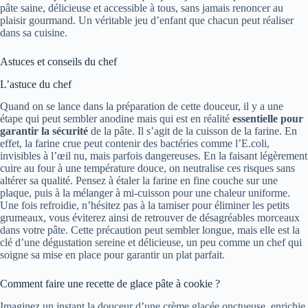
pâte saine, délicieuse et accessible à tous, sans jamais renoncer au
plaisir gourmand. Un véritable jeu d’enfant que chacun peut réaliser
dans sa cuisine.
Astuces et conseils du chef
L’astuce du chef
Quand on se lance dans la préparation de cette douceur, il y a une
étape qui peut sembler anodine mais qui est en réalité
essentielle pour
garantir la sécurité
de la pâte. Il s’agit de la cuisson de la farine. En
effet, la farine crue peut contenir des bactéries comme l’E.coli,
invisibles à l’œil nu, mais parfois dangereuses. En la faisant légèrement
cuire au four à une température douce, on neutralise ces risques sans
altérer sa qualité. Pensez à étaler la farine en fine couche sur une
plaque, puis à la mélanger à mi-cuisson pour une chaleur uniforme.
Une fois refroidie, n’hésitez pas à la tamiser pour éliminer les petits
grumeaux, vous éviterez ainsi de retrouver de désagréables morceaux
dans votre pâte. Cette précaution peut sembler longue, mais elle est la
clé d’une dégustation sereine et délicieuse, un peu comme un chef qui
soigne sa mise en place pour garantir un plat parfait.
Comment faire une recette de glace pâte à cookie ?
Imaginez un instant la douceur d’une crème glacée onctueuse, enrichie