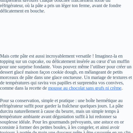
simplement savourer chaque bouchée fraîchement sortie du
réfrigérateur, où la pâte a pris un léger ton ferme, avant de fondre
délicatement en bouche.
Mais cette pâte est aussi incroyablement versatile ! Imaginez-la en
topping sur un cupcake, ou délicatement insérée au cœur d’un muffin
pour une surprise fondante. Vous pouvez même l’utiliser pour créer un
dessert glacé maison façon cookie dough, en mélangeant de petits
morceaux de pâte dans une glace onctueuse. Un mariage de textures et
de températures qui ravira vos papilles et surprendra vos convives,
comme dans la recette de
mousse au chocolat sans œufs ni crème
.
Pour sa conservation, simple et pratique : une boîte hermétique au
réfrigérateur suffit pour garder la fraîcheur quelques jours. La pâte
durcira naturellement à cause du beurre, mais un simple temps à
température ambiante avant dégustation suffit à lui redonner sa
souplesse idéale. Pour les gourmands prévoyants, une astuce en or
consiste à former des petites boules, à les congeler, et ainsi avoir
toujours à portée de main une douceur prête à être savourée en un clin